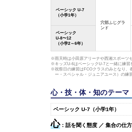
ベーシック U-7
（小学1年）
穴部ふじグラ
ンド
ベーシック
U-8〜12
（小学2～6年）
※雨天時は小田原アリーナや西湘スポーツ
※キッズU-6はベーシックU-7と一緒に練
※祝祭日の練習はFCOクラスのみとなり、
ー・スペシャル・ジュニアユース）の練
心・技・体・知のテーマ
ベーシック U-7（小学1年）
心
：話を聞く態度 ／ 集合の仕方