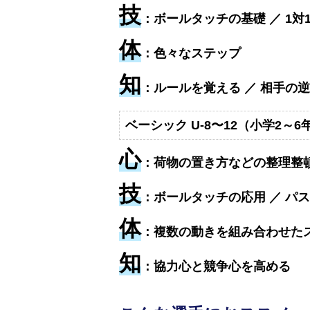
技
：ボールタッチの基礎 ／ 1対
体
：色々なステップ
知
：ルールを覚える ／ 相手の
ベーシック U-8〜12（小学2～6
心
：荷物の置き方などの整理整頓
技
：ボールタッチの応用 ／ パス
体
：複数の動きを組み合わせたス
知
：協力心と競争心を高める